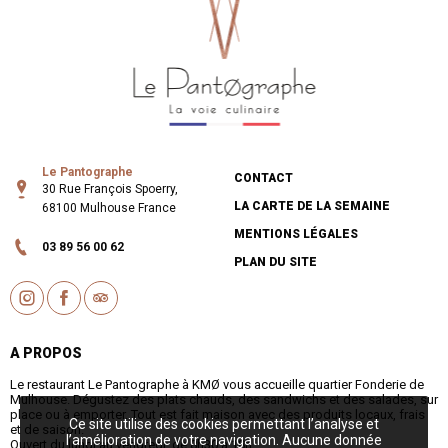
Le Pantographe
CONTACT
30 Rue François Spoerry,
LA CARTE DE LA SEMAINE
68100 Mulhouse France
MENTIONS LÉGALES
03 89 56 00 62
PLAN DU SITE
Instagram
Facebook
TripAdvisor
A PROPOS
Le restaurant Le Pantographe à KMØ vous accueille quartier Fonderie de
Mulhouse. Dégustez des plats chauds, des sandwichs et des salades, sur
place ou à emporter. Tout est fait maison avec des produits locaux, frais
Ce site utilise des cookies permettant l’analyse et
et de saison.
l’amélioration de votre navigation. Aucune donnée
Ouvert du lundi au vendredi, de 8h30 à 18h.