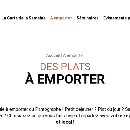
ulhouse
La Carte de la Semaine
À emporter
Séminaires
Évènements pr
Accueil
|
À emporter
DES PLATS
À EMPORTER
le à emporter du Pantographe ! Petit déjeuner ? Plat du jour ? S
r ? Choisissez ce qui vous fait envie et repartez avec
votre re
et local !