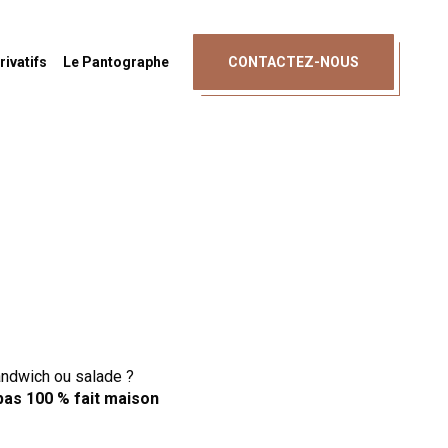
AFFICHER LE NUMÉRO
ivatifs
Le Pantographe
CONTACTEZ-NOUS
andwich ou salade ?
pas 100 % fait maison