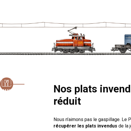
Nos plats invend
MMANDER
EN LIGNE
réduit
Nous n’aimons pas le gaspillage. Le
récupérer les plats invendus
de la j