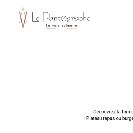
Le Pantographe Restaurant éco-responsable à KMØ M
Découvrez la formu
Plateau repas ou burge